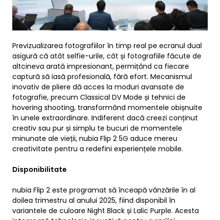
Previzualizarea fotografiilor în timp real pe ecranul dual
asigură că atât selfie-urile, cât și fotografiile făcute de
altcineva arată impresionant, permițând ca fiecare
captură să iasă profesională, fără efort. Mecanismul
inovativ de pliere dă acces la moduri avansate de
fotografie, precum Classical DV Mode și tehnici de
hovering shooting, transformând momentele obișnuite
în unele extraordinare. Indiferent dacă creezi conținut
creativ sau pur și simplu te bucuri de momentele
minunate ale vieții, nubia Flip 2 5G aduce mereu
creativitate pentru a redefini experiențele mobile.
Disponibilitate
nubia Flip 2 este programat să înceapă vânzările în al
doilea trimestru al anului 2025, fiind disponibil în
variantele de culoare Night Black și Lalic Purple. Acesta