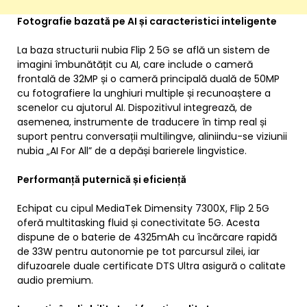
Fotografie bazată pe AI și caracteristici inteligente
La baza structurii nubia Flip 2 5G se află un sistem de
imagini îmbunătățit cu AI, care include o cameră
frontală de 32MP și o cameră principală duală de 50MP
cu fotografiere la unghiuri multiple și recunoaștere a
scenelor cu ajutorul AI. Dispozitivul integrează, de
asemenea, instrumente de traducere în timp real și
suport pentru conversații multilingve, aliniindu-se viziunii
nubia „AI For All” de a depăși barierele lingvistice.
Performanță puternică și eficiență
Echipat cu cipul MediaTek Dimensity 7300X, Flip 2 5G
oferă multitasking fluid și conectivitate 5G. Acesta
dispune de o baterie de 4325mAh cu încărcare rapidă
de 33W pentru autonomie pe tot parcursul zilei, iar
difuzoarele duale certificate DTS Ultra asigură o calitate
audio premium.