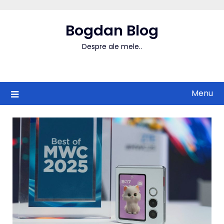
Skip
to
Bogdan Blog
content
Despre ale mele..
Menu