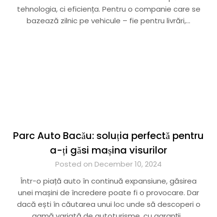
tehnologia, ci eficiența. Pentru o companie care se
bazează zilnic pe vehicule – fie pentru livrări,…
Parc Auto Bacău: soluția perfectă pentru
a-ți găsi mașina visurilor
Posted on December 10, 2024
Într-o piață auto în continuă expansiune, găsirea
unei mașini de încredere poate fi o provocare. Dar
dacă ești în căutarea unui loc unde să descoperi o
gamă variată de autoturisme, cu garanții…