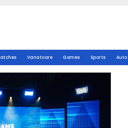
atches
Vanatoare
Games
Sports
Auto