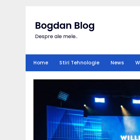
Skip
to
content
Bogdan Blog
Despre ale mele..
Home
Stiri Tehnologie
News
W