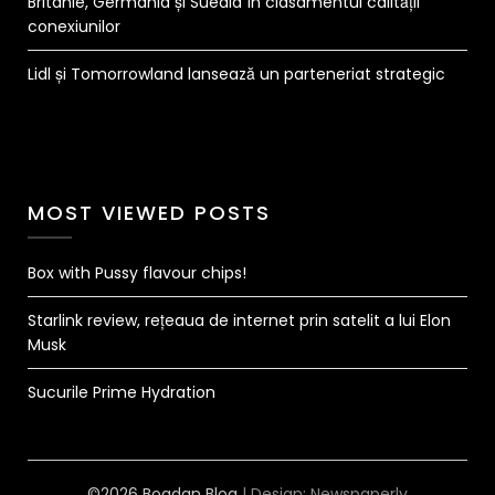
Britanie, Germania și Suedia în clasamentul calității
conexiunilor
Lidl și Tomorrowland lansează un parteneriat strategic
MOST VIEWED POSTS
Box with Pussy flavour chips!
Starlink review, rețeaua de internet prin satelit a lui Elon
Musk
Sucurile Prime Hydration
©2026 Bogdan Blog
| Design:
Newspaperly