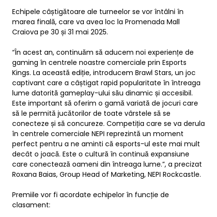
Echipele câștigătoare ale turneelor se vor întâlni în
marea finală, care va avea loc la Promenada Mall
Craiova pe 30 și 31 mai 2025.
“În acest an, continuăm să aducem noi experiențe de
gaming în centrele noastre comerciale prin Esports
Kings. La această ediție, introducem Brawl Stars, un joc
captivant care a câștigat rapid popularitate în întreaga
lume datorită gameplay-ului său dinamic și accesibil.
Este important să oferim o gamă variată de jocuri care
să le permită jucătorilor de toate vârstele să se
conecteze și să concureze. Competiția care se va derula
în centrele comerciale NEPI reprezintă un moment
perfect pentru a ne aminti că esports-ul este mai mult
decât o joacă. Este o cultură în continuă expansiune
care conectează oameni din întreaga lume.”, a precizat
Roxana Baias, Group Head of Marketing, NEPI Rockcastle.
Premiile vor fi acordate echipelor în funcție de
clasament: