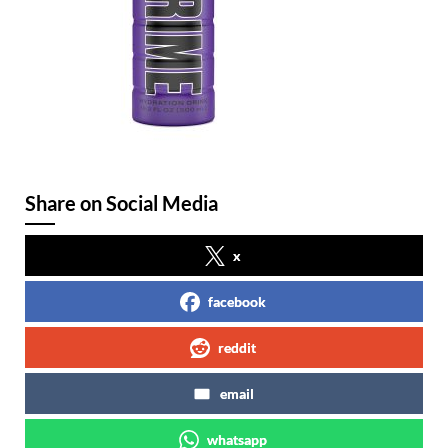
Share on Social Media
x
facebook
reddit
email
whatsapp