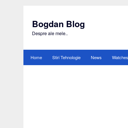
Skip
to
content
Bogdan Blog
Despre ale mele..
Home
Stiri Tehnologie
News
Watche