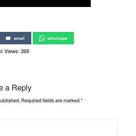
email
whatsapp
t Views:
265
e a Reply
published.
Required fields are marked
*