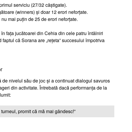
rimul serviciu (27/32 câștigate).
gătoare (winners) și doar 12 erori neforțate.
u mai puțin de 25 de erori neforțate.
 în fața jucătoarei din Cehia din cele patru întâlniri
d faptul că Sorana are „rețeta” succesului împotriva
r
ă de nivelul său de joc și a continuat dialogul savuros
geri din activitate. Întrebată dacă performanța de la
lumit:
turneul, promit că mă mai gândesc!”