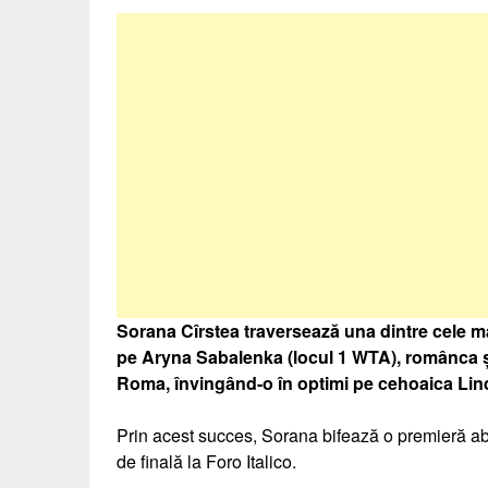
Sorana Cîrstea traversează una dintre cele ma
pe Aryna Sabalenka (locul 1 WTA), românca și
Roma, învingând-o în optimi pe cehoaica Lin
Prin acest succes, Sorana bifează o premieră abs
de finală la Foro Italico.