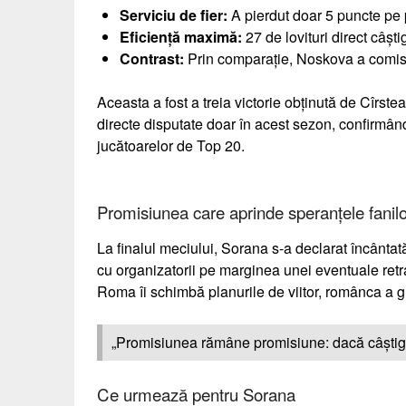
Serviciu de fier:
A pierdut doar 5 puncte pe p
Eficiență maximă:
27 de lovituri direct câști
Contrast:
Prin comparație, Noskova a comis n
Aceasta a fost a treia victorie obținută de Cîrstea
directe disputate doar în acest sezon, confirmân
jucătoarelor de Top 20.
Promisiunea care aprinde speranțele fanilo
La finalul meciului, Sorana s-a declarat încântat
cu organizatorii pe marginea unei eventuale retra
Roma îi schimbă planurile de viitor, românca a g
„Promisiunea rămâne promisiune: dacă câștig 
Ce urmează pentru Sorana