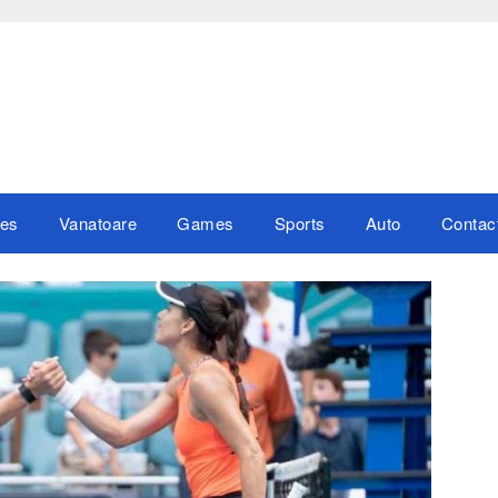
es
Vanatoare
Games
Sports
Auto
Contac