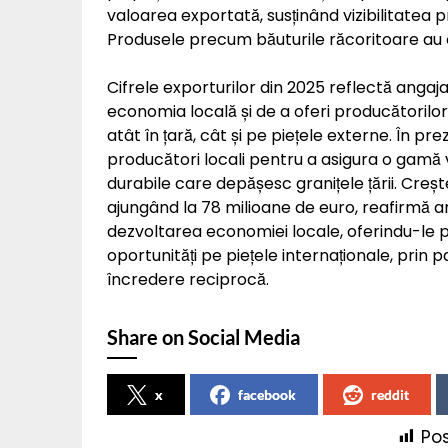
valoarea exportată, susținând vizibilitatea 
Produsele precum băuturile răcoritoare au 
Cifrele exporturilor din 2025 reflectă angaj
economia locală și de a oferi producătorilor 
atât în țară, cât și pe piețele externe. În p
producători locali pentru a asigura o gamă v
durabile care depășesc granițele țării. Creș
ajungând la 78 milioane de euro, reafirmă an
dezvoltarea economiei locale, oferindu-le pre
oportunități pe piețele internaționale, prin
încredere reciprocă.
Share on Social Media
x
facebook
reddit
Pos