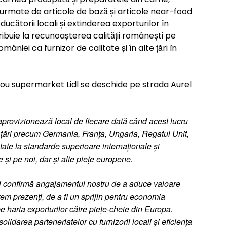
 urmate de articole de bază și articole near-food
ucătorii locali și extinderea exporturilor în
ribuie la recunoașterea calității românești pe
niei ca furnizor de calitate și în alte țări în
ou supermarket Lidl se deschide pe strada Aurel
provizionează local de fiecare dată când acest lucru
re țări precum Germania, Franța, Ungaria, Regatul Unit,
tate la standarde superioare internaționale și
și pe noi, dar și alte piețe europene.
rii confirmă angajamentul nostru de a aduce valoare
ntem prezenți, de a fi un sprijin pentru economia
harta exporturilor către piețe-cheie din Europa.
darea parteneriatelor cu furnizorii locali și eficiența