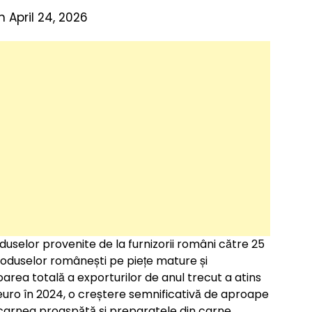
 April 24, 2026
oduselor provenite de la furnizorii români către 25
oduselor românești pe piețe mature și
oarea totală a exporturilor de anul trecut a atins
 euro în 2024, o creștere semnificativă de aproape
ă carnea proaspătă și preparatele din carne,