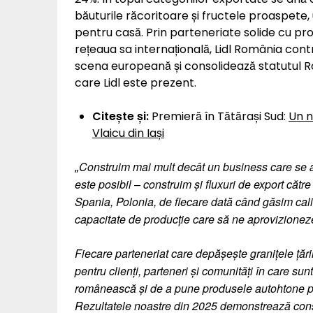
băuturile răcoritoare și fructele proaspete,
pentru casă. Prin parteneriate solide cu prod
rețeaua sa internațională, Lidl România cont
scena europeană și consolidează statutul Româ
care Lidl este prezent.
Citește și:
Premieră în Tătărași Sud:
Un n
Vlaicu din Iași
Construim mai mult decât un business care se a
„
este posibil – construim și fluxuri de export căt
Spania, Polonia, de fiecare dată când găsim cali
capacitate de producție care să ne aprovizioneze 
Fiecare parteneriat care depășește granițele ță
pentru clienți, parteneri și comunități în care su
românească și de a pune produsele autohtone pe 
Rezultatele noastre din 2025 demonstrează consoli