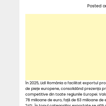
Posted on
În 2025, Lidl România a facilitat exportul pr
de piețe europene, consolidând prezența pr
competitive din toate regiunile Europei. Val
78 milioane de euro, față de 63 milioane de
24%. În topul categoriilor exportate se afl