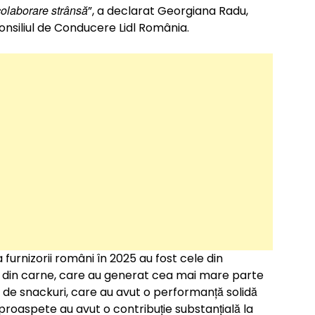
 colaborare strânsă
”, a declarat Georgiana Radu,
nsiliul de Conducere Lidl România.
urnizorii români în 2025 au fost cele din
 din carne, care au generat cea mai mare parte
 de snackuri, care au avut o performanță solidă
 proaspete au avut o contribuție substanțială la