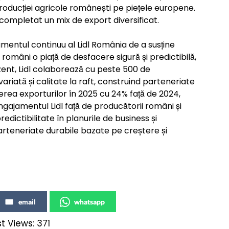
producției agricole românești pe piețele europene.
completat un mix de export diversificat.
amentul continuu al Lidl România de a susține
români o piață de desfacere sigură și predictibilă,
rezent, Lidl colaborează cu peste 500 de
ariată și calitate la raft, construind parteneriate
terea exporturilor în 2025 cu 24% față de 2024,
gajamentul Lidl față de producătorii români și
dictibilitate în planurile de business și
 parteneriate durabile bazate pe creștere și
email
whatsapp
t Views:
371