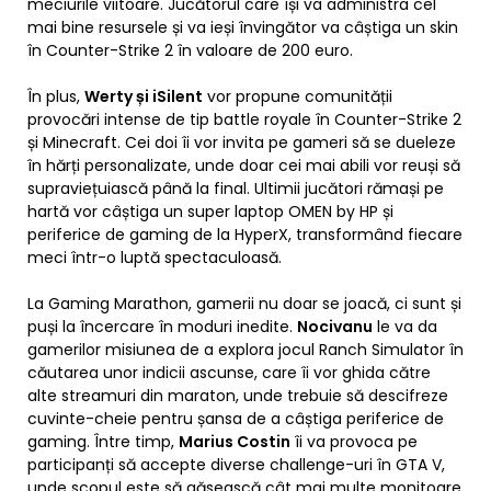
meciurile viitoare. Jucătorul care își va administra cel
mai bine resursele și va ieși învingător va câștiga un skin
în Counter-Strike 2 în valoare de 200 euro.
În plus,
Werty și iSilent
vor propune comunității
provocări intense de tip battle royale în Counter-Strike 2
și Minecraft. Cei doi îi vor invita pe gameri să se dueleze
în hărți personalizate, unde doar cei mai abili vor reuși să
supraviețuiască până la final. Ultimii jucători rămași pe
hartă vor câștiga un super laptop OMEN by HP și
periferice de gaming de la HyperX, transformând fiecare
meci într-o luptă spectaculoasă.
La Gaming Marathon, gamerii nu doar se joacă, ci sunt și
puși la încercare în moduri inedite.
Nocivanu
le va da
gamerilor misiunea de a explora jocul Ranch Simulator în
căutarea unor indicii ascunse, care îi vor ghida către
alte streamuri din maraton, unde trebuie să descifreze
cuvinte-cheie pentru șansa de a câștiga periferice de
gaming. Între timp,
Marius Costin
îi va provoca pe
participanți să accepte diverse challenge-uri în GTA V,
unde scopul este să găsească cât mai multe monitoare