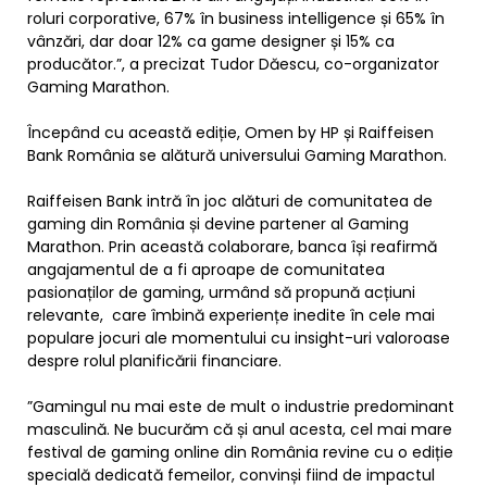
roluri corporative, 67% în business intelligence și 65% în
vânzări, dar doar 12% ca game designer și 15% ca
producător.”, a precizat Tudor Dăescu, co-organizator
Gaming Marathon.
Începând cu această ediție, Omen by HP și Raiffeisen
Bank România se alătură universului Gaming Marathon.
Raiffeisen Bank intră în joc alături de comunitatea de
gaming din România și devine partener al Gaming
Marathon. Prin această colaborare, banca își reafirmă
angajamentul de a fi aproape de comunitatea
pasionaților de gaming, urmând să propună acțiuni
relevante, care îmbină experiențe inedite în cele mai
populare jocuri ale momentului cu insight-uri valoroase
despre rolul planificării financiare.
”Gamingul nu mai este de mult o industrie predominant
masculină. Ne bucurăm că și anul acesta, cel mai mare
festival de gaming online din România revine cu o ediție
specială dedicată femeilor, convinși fiind de impactul