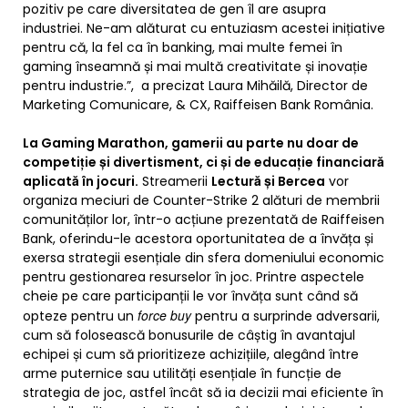
pozitiv pe care diversitatea de gen îl are asupra
industriei. Ne-am alăturat cu entuziasm acestei inițiative
pentru că, la fel ca în banking, mai multe femei în
gaming înseamnă și mai multă creativitate și inovație
pentru industrie.”, a precizat Laura Mihăilă, Director de
Marketing Comunicare, & CX, Raiffeisen Bank România.
La Gaming Marathon, gamerii au parte nu doar de
competiție și divertisment, ci și de educație financiară
aplicată în jocuri.
Streamerii
Lectură și Bercea
vor
organiza meciuri de Counter-Strike 2 alături de membrii
comunităților lor, într-o acțiune prezentată de Raiffeisen
Bank, oferindu-le acestora oportunitatea de a învăța și
exersa strategii esențiale din sfera domeniului economic
pentru gestionarea resurselor în joc. Printre aspectele
cheie pe care participanții le vor învăța sunt când să
force buy
opteze pentru un
pentru a surprinde adversarii,
cum să folosească bonusurile de câștig în avantajul
echipei și cum să prioritizeze achizițiile, alegând între
arme puternice sau utilități esențiale în funcție de
strategia de joc, astfel încât să ia decizii mai eficiente în