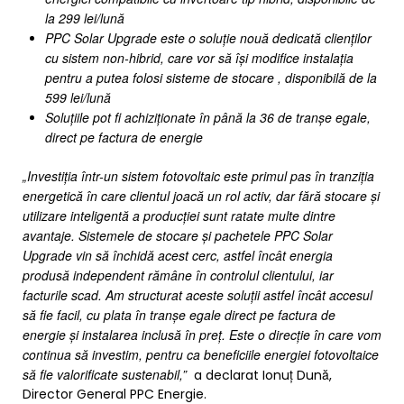
la 299 lei/lună
PPC Solar Upgrade este o soluție nouă dedicată clienților
cu sistem non-hibrid, care vor să își modifice instalația
pentru a putea folosi sisteme de stocare , disponibilă de la
599 lei/lună
Soluțiile pot fi achiziționate în până la 36 de tranșe egale,
direct pe factura de energie
„Investiția într-un sistem fotovoltaic este primul pas în tranziția
energetică în care clientul joacă un rol activ, dar fără stocare și
utilizare inteligentă a producției sunt ratate multe dintre
avantaje. Sistemele de stocare și pachetele PPC Solar
Upgrade vin să închidă acest cerc, astfel încât energia
produsă independent rămâne în controlul clientului, iar
facturile scad. Am structurat aceste soluții astfel încât accesul
să fie facil, cu plata în tranșe egale direct pe factura de
energie și instalarea inclusă în preț. Este o direcție în care vom
continua să investim, pentru ca beneficiile energiei fotovoltaice
să fie valorificate sustenabil,”
a declarat Ionuț Dună,
Director General PPC Energie.