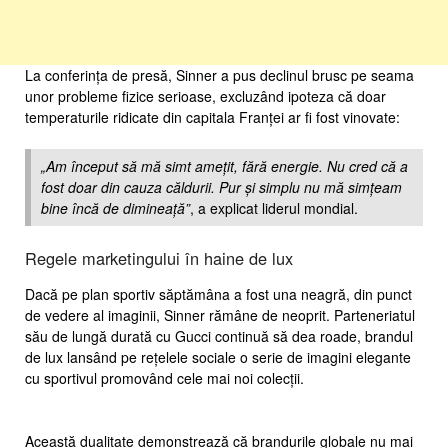
La conferința de presă, Sinner a pus declinul brusc pe seama
unor probleme fizice serioase, excluzând ipoteza că doar
temperaturile ridicate din capitala Franței ar fi fost vinovate:
„Am început să mă simt amețit, fără energie. Nu cred că a
fost doar din cauza căldurii. Pur și simplu nu mă simțeam
bine încă de dimineață”
, a explicat liderul mondial.
Regele marketingului în haine de lux
Dacă pe plan sportiv săptămâna a fost una neagră, din punct
de vedere al imaginii, Sinner rămâne de neoprit. Parteneriatul
său de lungă durată cu Gucci continuă să dea roade, brandul
de lux lansând pe rețelele sociale o serie de imagini elegante
cu sportivul promovând cele mai noi colecții.
Această dualitate demonstrează că brandurile globale nu mai