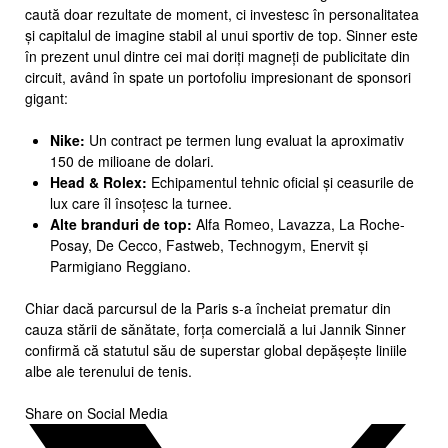
caută doar rezultate de moment, ci investesc în personalitatea
și capitalul de imagine stabil al unui sportiv de top. Sinner este
în prezent unul dintre cei mai doriți magneți de publicitate din
circuit, având în spate un portofoliu impresionant de sponsori
gigant:
Nike:
Un contract pe termen lung evaluat la aproximativ
150 de milioane de dolari.
Head & Rolex:
Echipamentul tehnic oficial și ceasurile de
lux care îl însoțesc la turnee.
Alte branduri de top:
Alfa Romeo, Lavazza, La Roche-
Posay, De Cecco, Fastweb, Technogym, Enervit și
Parmigiano Reggiano.
Chiar dacă parcursul de la Paris s-a încheiat prematur din
cauza stării de sănătate, forța comercială a lui Jannik Sinner
confirmă că statutul său de superstar global depășește liniile
albe ale terenului de tenis.
Share on Social Media