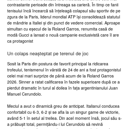
contrastante perioade din întreaga sa carieră. În timp ce fanii
tenisului încă încearcă să înțeleagă colapsul său sportiv de pe
zgura de la Paris, liderul mondial ATP își consolidează statutul
de mândrie a Italiei și din punct de vedere comercial. Aproape
simultan cu eșecul de la Roland Garros, renumita casă de
modă Gucci a lansat o nouă campanie exclusivistă care îl are
ca protagonist
Un colaps neașteptat pe terenul de joc
Sosit la Paris din postura de favorit principal la ridicarea
trofeului, tenismenul în vârstă de 24 de ani a fost protagonistul
celei mai mari surprize de până acum de la Roland Garros
2026. Sinner a ratat calificarea în fazele superioare după ce a
pierdut dramatic în turul al doilea în fața argentinianului Juan
Manuel Cerundolo.
Meciul a avut o dinamică greu de anticipat. Italianul conducea
confortabil cu 6-3, 6-2 și se afla la un singur game de victorie,
având 5-1 în setul al treilea. Din acel moment însă, jocul său s-
a prăbușit total, permițându-i lui Cerundolo să revină