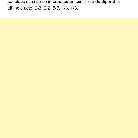
spectaculos și să se impună cu un scor greu de digerat în
ultimele acte: 6-3, 6-2, 5-7, 1-6, 1-6.