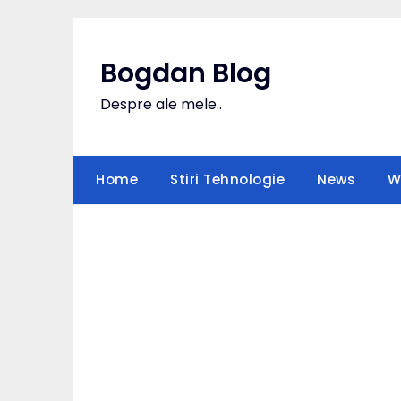
Skip
to
content
Bogdan Blog
Despre ale mele..
Home
Stiri Tehnologie
News
W