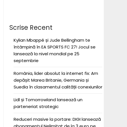
Scrise Recent
Kylian Mbappé și Jude Bellingham te
întâmpină în EA SPORTS FC 27! Jocul se
lansează la nivel mondial pe 25
septembrie
România, lider absolut la internet fix: Am
depășit Marea Britanie, Germania și
Suedia în clasamentul calității conexiunilor
Lidl și Tomorrowland lansează un
parteneriat strategic
Reduceri masive la portare: DIGI lansează
abonamentul Nelimitat de la 3 euro pe