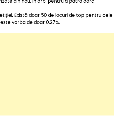
izate din nou, în orb, pentru a patra oară.
iției. Există doar 50 de locuri de top pentru cele
t, este vorba de doar 0,27%.