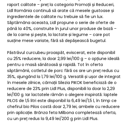
raport calitate – preț la categoria Promoții și Reduceri,
Lidl România continuă să arate că mesele gustoase și
ingredientele de calitate nu trebuie să fie un lux.
Săptămâna aceasta, Lidl propune o serie de oferte de
până la 40%, construite în jurul unor produse de bază –
de la carne și pește, la lactate și legume – care pot
susține mese variate, fără să depășească bugetul.
Păstrăvul curcubeu proaspăt, eviscerat, este disponibil
cu 25% reducere, la doar 2,99 lei/100 g – o opțiune ideală
pentru o masă sănătoasă și rapidă. Tot în oferta
săptămânii, cotletul de porc fără os are un preț redus cu
35%, ajungând la 1,79 lei/100 g. Versatili și ușor de integrat
în mesele zilnice, cârnații Silezia PIKOK beneficiază de o
reducere de 23% prin Lidl Plus, disponibili la doar la 2,29
lei/100 g. Iar lactatele rămân o alegere inspirată: laptele
PILOS de 1,5 litri este disponibil la 6,49 lei/1,5 l, în timp ce
chefirul bio Pilos costă doar 2,79 lei, ambele cu reducere
prin aplicație. Brânza feta Milbona completează oferta,
cu un preț redus la 9,49 lei/200 g prin Lidl Plus.