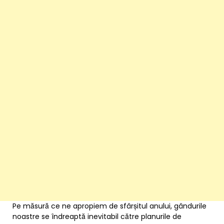
Pe măsură ce ne apropiem de sfârșitul anului, gândurile
noastre se îndreaptă inevitabil către planurile de