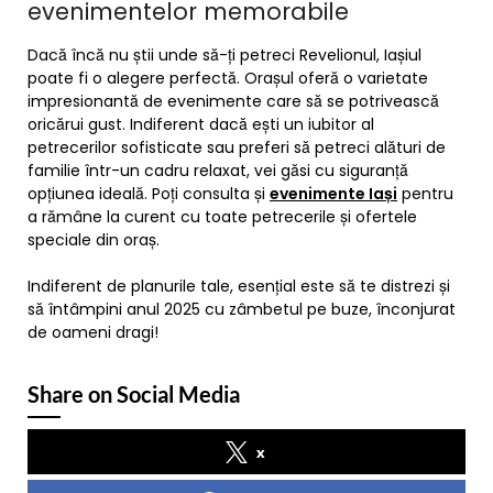
evenimentelor memorabile
Dacă încă nu știi unde să-ți petreci Revelionul, Iașiul
poate fi o alegere perfectă. Orașul oferă o varietate
impresionantă de evenimente care să se potrivească
oricărui gust. Indiferent dacă ești un iubitor al
petrecerilor sofisticate sau preferi să petreci alături de
familie într-un cadru relaxat, vei găsi cu siguranță
opțiunea ideală. Poți consulta și
evenimente Iași
pentru
a rămâne la curent cu toate petrecerile și ofertele
speciale din oraș.
Indiferent de planurile tale, esențial este să te distrezi și
să întâmpini anul 2025 cu zâmbetul pe buze, înconjurat
de oameni dragi!
Share on Social Media
x