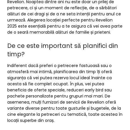
Revelion. Noaptea dintre ani nu este doar un prilej de
petrecere, ci și un moment de reflecție, de a sărbători
alături de cei dragi și de a ne seta intenții pentru anul ce
urmează. Alegerea locației perfecte pentru Revelion
2025 este esențială pentru a te asigura că vei avea parte
de o seară memorabilă alături de familie și prieteni.
De ce este important să planifici din
timp?
Indiferent dacă preferi o petrecere fastuoasă sau o
atmosferă mai intimă, planificarea din timp îți oferă
siguranța că vei putea rezerva locul ideal înainte ca
acesta să fie complet ocupat. În plus, vei putea
beneficia de oferte speciale, reduceri early bird sau
pachete personalizate pentru grupuri mai mari. De
asemenea, mulți furnizori de servicii de Revelion oferă
variante diverse pentru toate gusturile și bugetele, de la
cine elegante la petreceri cu tematică, toate acestea în
locații superbe din oraș.