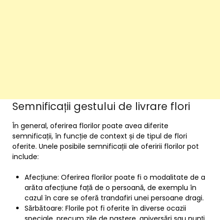
Semnificații gestului de livrare flori
În general, oferirea florilor poate avea diferite
semnificații, în funcție de context și de tipul de flori
oferite. Unele posibile semnificații ale oferirii florilor pot
include:
Afecțiune: Oferirea florilor poate fi o modalitate de a
arăta afecțiune față de o persoană, de exemplu în
cazul în care se oferă trandafiri unei persoane dragi.
Sărbătoare: Florile pot fi oferite în diverse ocazii
speciale, precum zile de naștere, aniversări sau nunți,