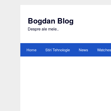
Skip
to
content
Bogdan Blog
Despre ale mele..
Home
Stiri Tehnologie
News
Watche